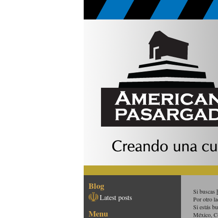
Blog
Si buscas
Latest posts
Por otro l
Si estás b
Menu
México, C