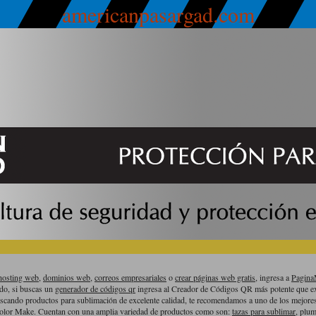
americanpasargad.com
hosting web,
dominios web,
correos empresariales
o
crear páginas web gratis,
ingresa a
Pagin
ado, si buscas un
generador de códigos qr
ingresa al Creador de Códigos QR más potente que ex
uscando productos para sublimación de excelente calidad, te recomendamos a uno de los mejor
olor Make. Cuentan con una amplia variedad de productos como son:
tazas para sublimar
, plum