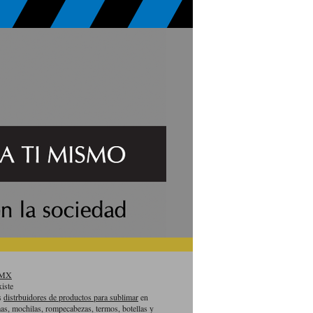
aMX
iste
es
distrbuidores de productos para sublimar
en
as, mochilas, rompecabezas, termos, botellas y