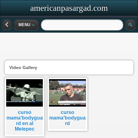
americanpasargad.com
MENU
Video Gallery
curso
curso
mama'bodygua
mama'bodygua
rd en al
rd
Metepec