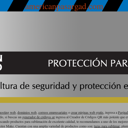
americanpasargad.com
hosting web,
dominios web,
correos empresariales
o
crear páginas web gratis,
ingresa a
Pagin
ado, si buscas un
generador de códigos qr
ingresa al Creador de Códigos QR más potente que ex
uscando productos para sublimación de excelente calidad, te recomendamos a uno de los mejor
olor Make. Cuentan con una amplia variedad de productos como son:
tazas para sublimar
, plum