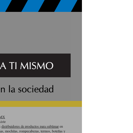
aMX
iste
es
distrbuidores de productos para sublimar
en
as, mochilas, rompecabezas, termos, botellas y