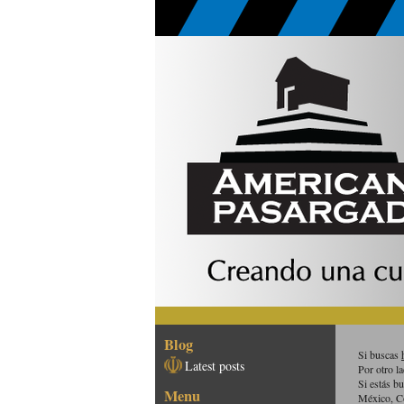
Blog
Si buscas
Latest posts
Por otro l
Si estás b
Menu
México, C