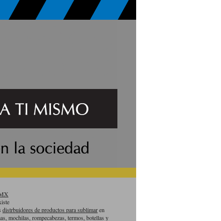
aMX
iste
es
distrbuidores de productos para sublimar
en
as, mochilas, rompecabezas, termos, botellas y