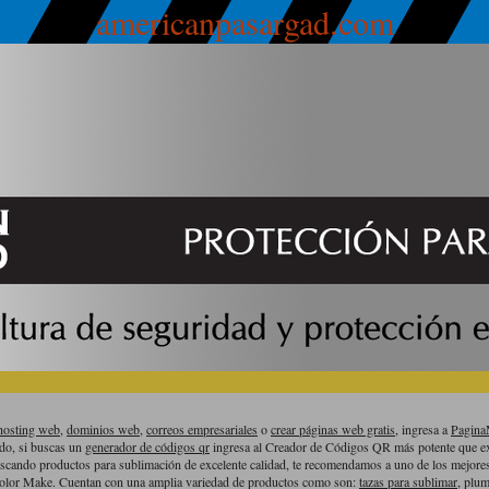
americanpasargad.com
hosting web,
dominios web,
correos empresariales
o
crear páginas web gratis,
ingresa a
Pagin
ado, si buscas un
generador de códigos qr
ingresa al Creador de Códigos QR más potente que ex
uscando productos para sublimación de excelente calidad, te recomendamos a uno de los mejor
olor Make. Cuentan con una amplia variedad de productos como son:
tazas para sublimar
, plum