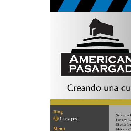
Blog
Si buscas
Latest posts
Por otro l
Si estás b
Menu
México, C