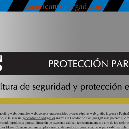
americanpasargad.com
hosting web,
dominios web,
correos empresariales
o
crear páginas web gratis,
ingresa a
Pagin
ado, si buscas un
generador de códigos qr
ingresa al Creador de Códigos QR más potente que ex
uscando productos para sublimación de excelente calidad, te recomendamos a uno de los mejor
olor Make. Cuentan con una amplia variedad de productos como son:
tazas para sublimar
, plum