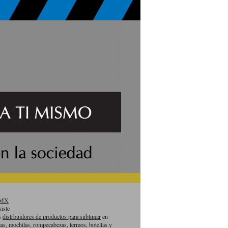
aMX
iste
es
distrbuidores de productos para sublimar
en
as, mochilas, rompecabezas, termos, botellas y