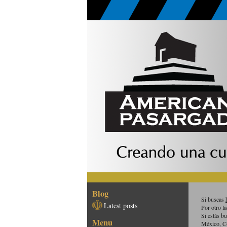
Blog
Si buscas
Latest posts
Por otro l
Si estás b
Menu
México, C