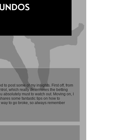
 to post some of my insights. First off, from
trol, which really determines the betting
 absolutely must to watch out. Moving on, I
shares some fantastic tips on how to
est way to go broke, so always remember