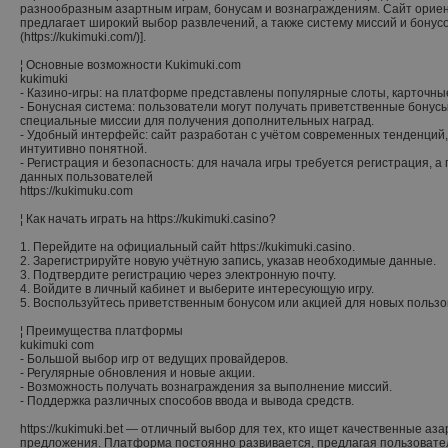
разнообразным азартным играм, бонусам и вознаграждениям. Сайт ориен
предлагает широкий выбор развлечений, а также систему миссий и бонус
(https://kukimuki.com/)].
¦ Основные возможности Kukimuki.com
kukimuki
- Казино-игры: на платформе представлены популярные слоты, карточные
- Бонусная система: пользователи могут получать приветственные бонусы
специальные миссии для получения дополнительных наград.
- Удобный интерфейс: сайт разработан с учётом современных тенденций,
интуитивно понятной.
- Регистрация и безопасность: для начала игры требуется регистрация,
данных пользователей
https://kukimuku.com
¦ Как начать играть на https://kukimuki.casino?
1. Перейдите на официальный сайт https://kukimuki.casino.
2. Зарегистрируйте новую учётную запись, указав необходимые данные.
3. Подтвердите регистрацию через электронную почту.
4. Войдите в личный кабинет и выберите интересующую игру.
5. Воспользуйтесь приветственным бонусом или акцией для новых пользо
¦ Преимущества платформы
kukimuki com
- Большой выбор игр от ведущих провайдеров.
- Регулярные обновления и новые акции.
- Возможность получать вознаграждения за выполнение миссий.
- Поддержка различных способов ввода и вывода средств.
https://kukimuki.bet — отличный выбор для тех, кто ищет качественные а
предложения. Платформа постоянно развивается, предлагая пользоват