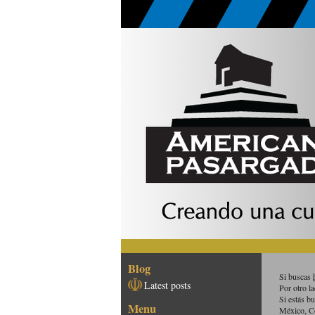
Blog
Si buscas
Latest posts
Por otro l
Si estás b
Menu
México, C