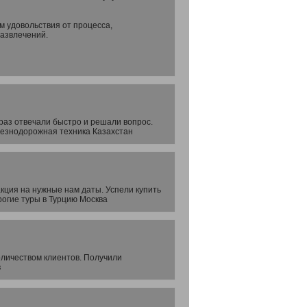
м удовольствия от процесса,
развлечений.
раз отвечали быстро и решали вопрос.
лезнодорожная техника Казахстан
кция на нужные нам даты. Успели купить
рогие туры в Турцию Москва
оличеством клиентов. Получили
в