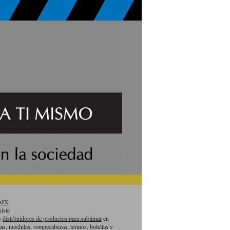
aMX
iste
es
distrbuidores de productos para sublimar
en
as, mochilas, rompecabezas, termos, botellas y