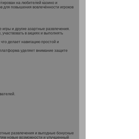
тирован на любителей казино и
ов для повышения вовлечённости игроков
 игры и другие азартные развлечения.
, участвовать в акциях и выполнять
 что делает навигацию простой и
 а платформа уделяет внимание защите
вателей.
зартные развлечения и выгодные бонусные
елям новые возможности и улучшенный