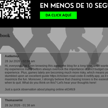
tbook
Audiamep
28 Jul 2026 - 02:04 am
Hi, everyone, I've been browsing this awesome blog for a long time, and I wanted
my experience many bettors always overlook the importance of strict budget con
experience. Plus, games lately are becoming much more risky, which means you
stumbled upon an excellent guide https://chicken-road-code-8.netlify.app, as it 
maximize the fun. Moreover, I strongly believe that chasing losses is the easi
when to quit. What do you think on this? Let's hear your thoughts here!
Just a quick observation about playing online e634fc9
Thomaswrini
28 Jul 2026 - 01:38 am