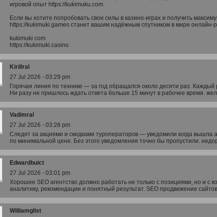
игровой опыт https://kukimuku.com
Если вы хотите попробовать свои силы в казино-играх и получить максиму
https://kukimuki.games станет вашим надёжным спутником в мире онлайн-
kukimuki com
https://kukimuki.casino
Kirillral
27 Jul 2026 - 03:29 pm
Горячая линия по технике — за год обращался около десяти раз. Каждый 
Ни разу не пришлось ждать ответа больше 15 минут в рабочее время. же
Vadimral
27 Jul 2026 - 03:28 pm
Следят за акциями и скидками туроператоров — уведомили когда вышла а
по минимальной цене. Без этого уведомления точно бы пропустили. недо
Edwardbuict
27 Jul 2026 - 03:01 pm
Хорошее SEO агентство должно работать не только с позициями, но и с к
аналитику, рекомендации и понятный результат. SEO продвижение сайто
Williamglist