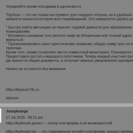
Управляйте всеми поездками в одном месте
TripScan — это не только инструмент для текущего отпуска, но и удобны
кабинете хранится история всех перемещений. Это невероятно удобно д
* Быстро найти квитанцию за перелет годовой давности для оформления 
командировке.
* Вспомнить название того уютного кафе во Флоренции или точный адрес 
вернуться.
* Проанализировать свои туристические привычки, общую сумму трат на
трипскан
Кроме того, сервис позволяет вести совместный мониторинг. Планируете
Предоставьте доступ к маршруту попутчикам. Теперь каждый участник гру
где хранятся общие документы, и получает важные уведомления одновре
Ничего не останется без внимания
https://tripscan78c.cc
tripscan
Josephstege
27 Jul 2026 - 09:21 pm
https://kukimuki.games — обзор платформы и её возможностей
https://kukimuki.top — это современная онлайн-платформа, предоставляю