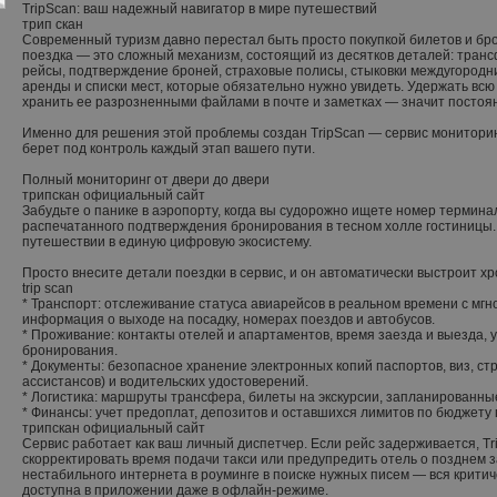
TripScan: ваш надежный навигатор в мире путешествий
трип скан
Современный туризм давно перестал быть просто покупкой билетов и б
поездка — это сложный механизм, состоящий из десятков деталей: транс
рейсы, подтверждение броней, страховые полисы, стыковки междугородни
аренды и списки мест, которые обязательно нужно увидеть. Удержать всю
хранить ее разрозненными файлами в почте и заметках — значит постоянн
Именно для решения этой проблемы создан TripScan — сервис мониторин
берет под контроль каждый этап вашего пути.
Полный мониторинг от двери до двери
трипскан официальный сайт
Забудьте о панике в аэропорту, когда вы судорожно ищете номер терминал
распечатанного подтверждения бронирования в тесном холле гостиницы.
путешествии в единую цифровую экосистему.
Просто внесите детали поездки в сервис, и он автоматически выстроит х
trip scan
* Транспорт: отслеживание статуса авиарейсов в реальном времени с м
информация о выходе на посадку, номерах поездов и автобусов.
* Проживание: контакты отелей и апартаментов, время заезда и выезда, 
бронирования.
* Документы: безопасное хранение электронных копий паспортов, виз, с
ассистансов) и водительских удостоверений.
* Логистика: маршруты трансфера, билеты на экскурсии, запланированны
* Финансы: учет предоплат, депозитов и оставшихся лимитов по бюджету 
трипскан официальный сайт
Сервис работает как ваш личный диспетчер. Если рейс задерживается, Tr
скорректировать время подачи такси или предупредить отель о позднем з
нестабильного интернета в роуминге в поиске нужных писем — вся крити
доступна в приложении даже в офлайн-режиме.