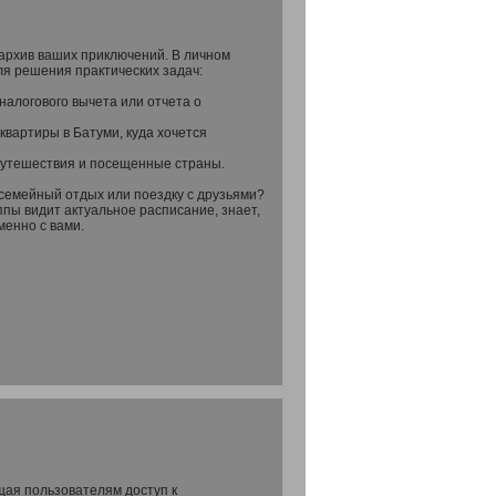
й архив ваших приключений. В личном
ля решения практических задач:
налогового вычета или отчета о
квартиры в Батуми, куда хочется
 путешествия и посещенные страны.
 семейный отдых или поездку с друзьями?
ппы видит актуальное расписание, знает,
менно с вами.
щая пользователям доступ к