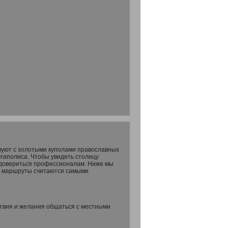
твуют с золотыми куполами православных
егаполиса. Чтобы увидеть столицу
т довериться профессионалам. Ниже мы
кие маршруты считаются самыми
твия и желания общаться с местными