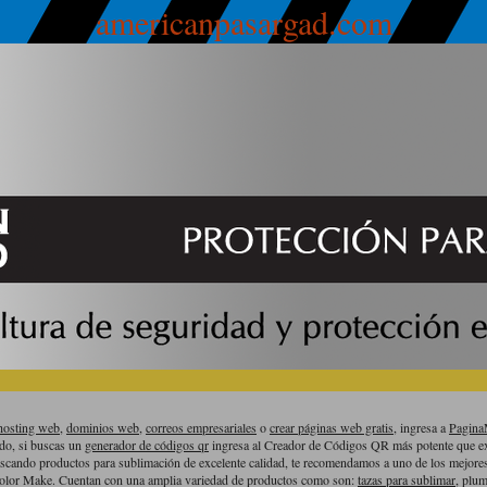
americanpasargad.com
hosting web,
dominios web,
correos empresariales
o
crear páginas web gratis,
ingresa a
Pagin
ado, si buscas un
generador de códigos qr
ingresa al Creador de Códigos QR más potente que ex
uscando productos para sublimación de excelente calidad, te recomendamos a uno de los mejor
olor Make. Cuentan con una amplia variedad de productos como son:
tazas para sublimar
, plum