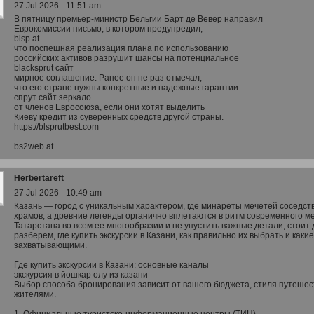
27 Jul 2026 - 11:51 am
В пятницу премьер-министр Бельгии Барт де Вевер направил
Еврокомиссии письмо, в котором предупредил,
blsp.at
что поспешная реализация плана по использованию
российских активов разрушит шансы на потенциальное
blacksprut сайт
мирное соглашение. Ранее он не раз отмечал,
что его стране нужны конкретные и надежные гарантии
cпрут сайт зеркало
от членов Евросоюза, если они хотят выделить
Киеву кредит из суверенных средств другой страны.
https://blsprutbest.com
bs2web.at
Herbertareft
27 Jul 2026 - 10:49 am
Казань — город с уникальным характером, где минареты мечетей соседс
храмов, а древние легенды органично вплетаются в ритм современного м
Татарстана во всем ее многообразии и не упустить важные детали, стои
разберем, где купить экскурсии в Казани, как правильно их выбрать и ка
захватывающими.
Где купить экскурсии в Казани: основные каналы
экскурсия в йошкар олу из казани
Выбор способа бронирования зависит от вашего бюджета, стиля путешес
жителями.
1. Официальные туристско-информационные центры (ТИЦ)