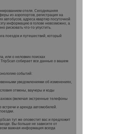
ронированием отеля. Сегодняшняя
феры из аэропортов, регистрация на
х автобусов, адреса квартир посуточной
 эту информацию в голове невозможно, а
о рисковать что-то упустить.
га поездок и путешествий, который
а, или о неловких поисках
 TripScan собирает все данные о вашем
ронологию событий:
гновенными уведомлениями об изменениях,
условия отмены, ваучеры и коды
траховок (включая экстренные телефоны
е встречи и аренда автомобилей.
поездки.
ipScan тут же оповестит вас и предложит
аезде. Вы больше не зависите от
чески важная информация всегда